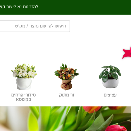
להזמנות נא ליצור קש
עציצים
זר מתוק
סידורי פרחים
בקופסא