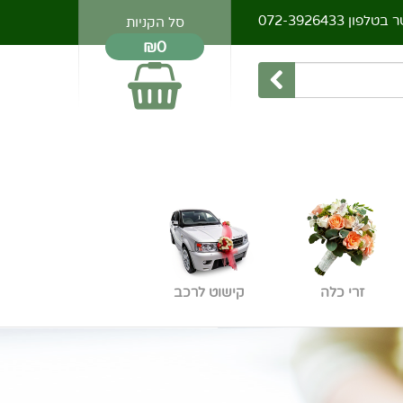
ר בטלפון
072-3926433
סל הקניות
₪0
זרי כלה
קישוט לרכב