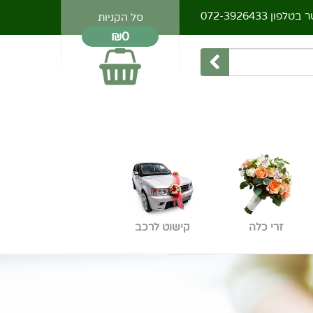
ר בטלפון
072-3926433
סל הקניות
₪0
זרי כלה
קישוט לרכב