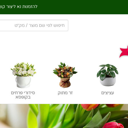
להזמנות נא ליצור קש
עציצים
זר מתוק
סידורי פרחים
בקופסא