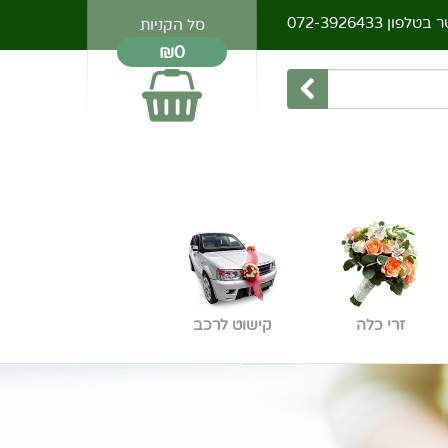
ר בטלפון
072-3926433
סל הקניות
₪0
זרי כלה
קישוט לרכב