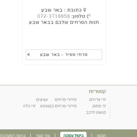
כתובת : באר שבע
טלפון:
072-3718858
חנות הפרחים שלכם בבאר שבע
פרחי ספיר - באר שבע
קטגוריות
זרי פרחים
סידורי פרחים
עציצים
זר מתוק
סידורי פרחים בקופסא
זרי כלה
קישוט לרכב
|
|
|
תקנון
ביטול עסקה
צור קשר
כניסה למערכת נ