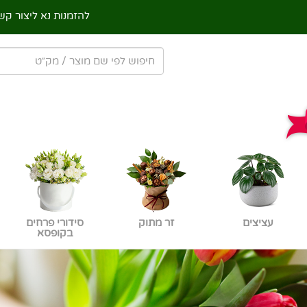
להזמנות נא ליצור קש
עציצים
זר מתוק
סידורי פרחים
בקופסא