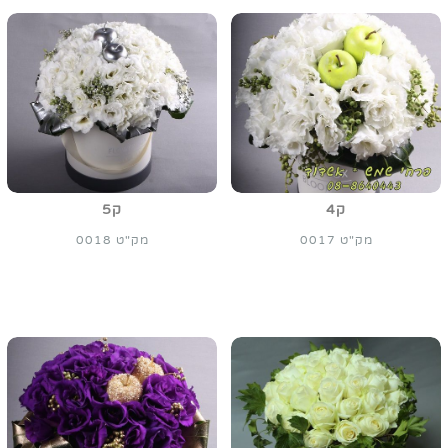
ק4
ק5
מק"ט 0017
מק"ט 0018