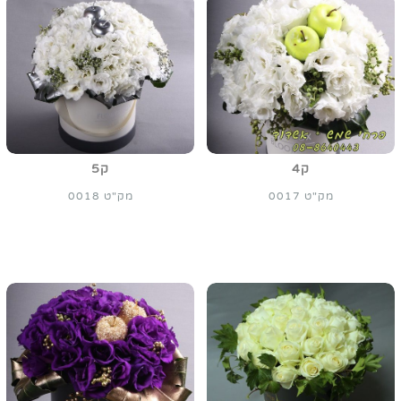
ק4
ק5
מק"ט 0017
מק"ט 0018