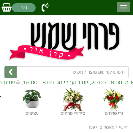
₪0
שבת סגור, *ניתן לבצע הז
זרי פרחים
סידורי פרחים
עציצים
ראשי
מאמרים
עכו