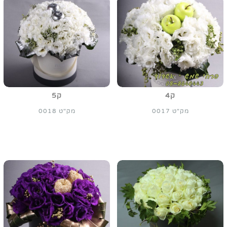
ק4
ק5
מק"ט 0017
מק"ט 0018